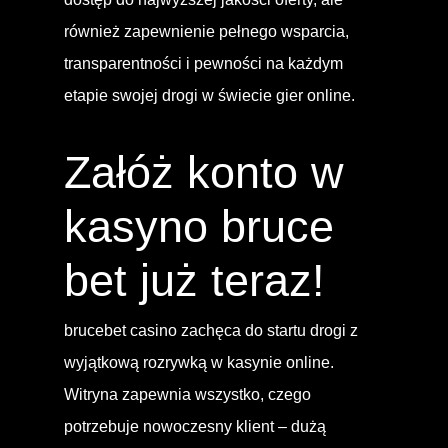
również zapewnienie pełnego wsparcia,
transparentności i pewności na każdym
etapie swojej drogi w świecie gier online.
Załóż konto w
kasyno bruce
bet już teraz!
brucebet casino zachęca do startu drogi z
wyjątkową rozrywką w kasynie online.
Witryna zapewnia wszystko, czego
potrzebuje nowoczesny klient – dużą