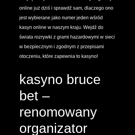
online już dziś i sprawdź sam, dlaczego ono
jest wybierane jako numer jeden wśród
kasyn online w naszym kraju. Wejdź do
świata rozrywki z grami hazardowymi w sieci
w bezpiecznym i zgodnym z przepisami
otoczeniu, które zapewnia to kasyno!
kasyno bruce
bet –
renomowany
organizator