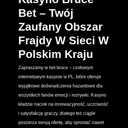
Bet – Twój
Zaufany Obszar
Frajdy W Sieci W
Polskim Kraju
Zapraszamy w bet bruce – czołowym
internetowym kasynie w PL, które oferuje
wyjątkowe doświadczenia hazardowe dla
wszystkich fanów emocji i rozrywki. Kasyno
kładzie nacisk na innowacyjność, uczciwość
i satysfakcję graczy, dlatego też ciągle
poszerza swoją ofertę, aby sprostać nawet