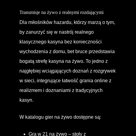
Transmisje na żywo z realnymi rozdającymi
Dla miłośników hazardu, którzy marzą o tym,
by zanurzyć się w nastrój realnego
klasycznego kasyna bez konieczności
wychodzenia z domu, bet bruce przedstawia
bogatą strefę kasyna na żywo. To jedno z
najgłębiej wciągających doznań z rozgrywek
w sieci, integrujące łatwość grania online z
realizmem i doznaniami z tradycyjnych
kasyn.
W katalogu gier na żywo dostępne są:
Gra w 21 na żywo – stoły z