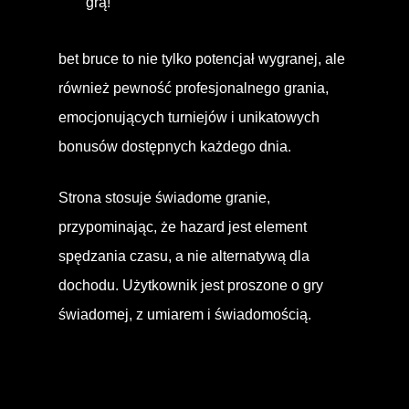
grą!
bet bruce to nie tylko potencjał wygranej, ale
również pewność profesjonalnego grania,
emocjonujących turniejów i unikatowych
bonusów dostępnych każdego dnia.
Strona stosuje świadome granie,
przypominając, że hazard jest element
spędzania czasu, a nie alternatywą dla
dochodu. Użytkownik jest proszone o gry
świadomej, z umiarem i świadomością.