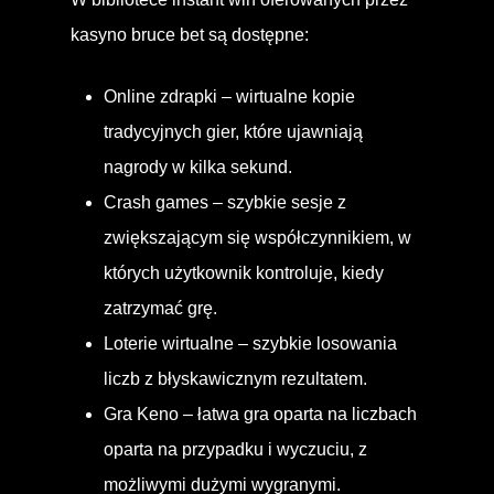
kasyno bruce bet są dostępne:
Online zdrapki – wirtualne kopie
tradycyjnych gier, które ujawniają
nagrody w kilka sekund.
Crash games – szybkie sesje z
zwiększającym się współczynnikiem, w
których użytkownik kontroluje, kiedy
zatrzymać grę.
Loterie wirtualne – szybkie losowania
liczb z błyskawicznym rezultatem.
Gra Keno – łatwa gra oparta na liczbach
oparta na przypadku i wyczuciu, z
możliwymi dużymi wygranymi.