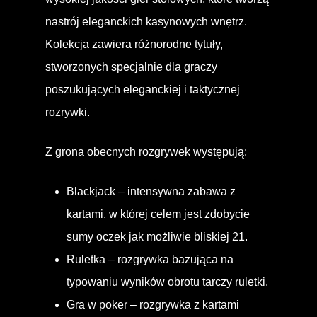
nastrój eleganckich kasynowych wnętrz.
Kolekcja zawiera różnorodne tytuły,
stworzonych specjalnie dla graczy
poszukujących eleganckiej i taktycznej
rozrywki.
Z grona obecnych rozgrywek występują:
Blackjack – intensywna zabawa z
kartami, w której celem jest zdobycie
sumy oczek jak możliwie bliskiej 21.
Ruletka – rozgrywka bazująca na
typowaniu wyników obrotu tarczy ruletki.
Gra w poker – rozgrywka z kartami