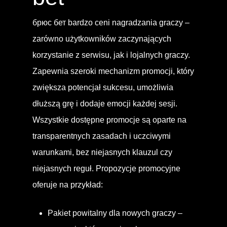
брюс бет
bardzo ceni nagradzania graczy –
zarówno użytkowników zaczynających
korzystanie z serwisu, jak i lojalnych graczy.
Zapewnia szeroki mechanizm promocji, który
zwiększa potencjał sukcesu, umożliwia
dłuższą grę i dodaje emocji każdej sesji.
Wszystkie dostępne promocje są oparte na
transparentnych zasadach i uczciwymi
warunkami, bez niejasnych klauzul czy
niejasnych reguł. Propozycje promocyjne
oferuje na przykład:
Pakiet powitalny dla nowych graczy –