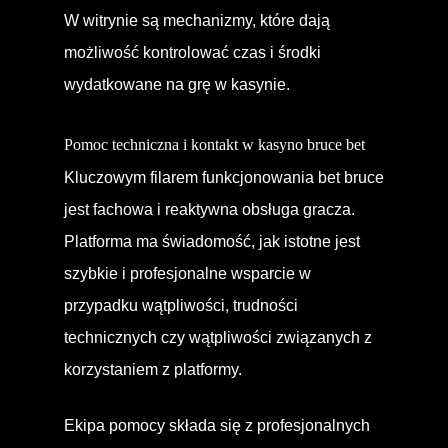
W witrynie są mechanizmy, które dają
możliwość kontrolować czas i środki
wydatkowane na grę w kasynie.
Pomoc techniczna i kontakt w kasyno bruce bet
Kluczowym filarem funkcjonowania bet bruce
jest fachowa i reaktywna obsługa gracza.
Platforma ma świadomość, jak istotne jest
szybkie i profesjonalne wsparcie w
przypadku wątpliwości, trudności
technicznych czy wątpliwości związanych z
korzystaniem z platformy.
Ekipa pomocy składa się z profesjonalnych