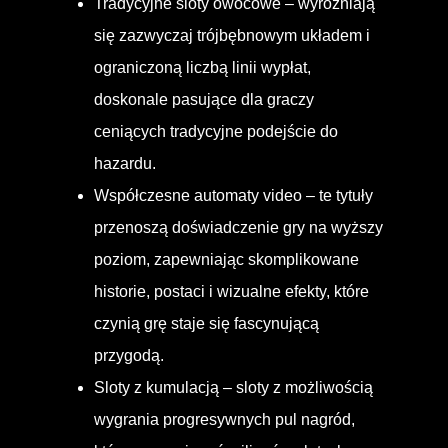
Tradycyjne sloty owocowe – wyróżniają
się zazwyczaj trójbębnowym układem i
ograniczoną liczbą linii wypłat,
doskonale pasujące dla graczy
ceniących tradycyjne podejście do
hazardu.
Współczesne automaty video – te tytuły
przenoszą doświadczenie gry na wyższy
poziom, zapewniając skomplikowane
historie, postaci i wizualne efekty, które
czynią grę staje się fascynującą
przygodą.
Sloty z kumulacją – sloty z możliwością
wygrania progresywnych pul nagród,