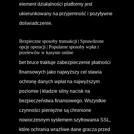
element działalności platformy jest
ukierunkowany na przyjemność i pozytywne
doświadczenie.
Bezpieczne sposoby transakcji | Sprawdzone
opcje operacji | Popularne sposoby wpłat i
przelewów w kasynie online
bet bruce traktuje zabezpieczenie płatności
finansowych jako najwyższy cel stawia
ochronę danych wpłat na najwyższym
poziomie | kładzie silny nacisk na
bezpieczeństwa finansowego. Wszystkie
czynności pieniężne są chronione
nowoczesnym systemem szyfrowania SSL,
które ochrania wrażliwe dane gracza przed