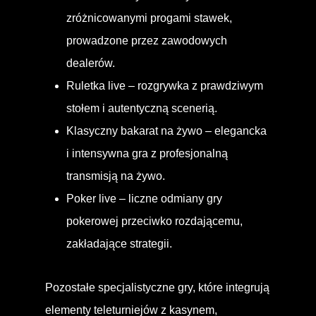
zróżnicowanymi progami stawek,
prowadzone przez zawodowych
dealerów.
Ruletka live – rozgrywka z prawdziwym
stołem i autentyczną scenerią.
Klasyczny bakarat na żywo – elegancka
i intensywna gra z profesjonalną
transmisją na żywo.
Poker live – liczne odmiany gry
pokerowej przeciwko rozdającemu,
zakładające strategii.
Pozostałe specjalistyczne gry, które integrują
elementy teleturniejów z kasynem,