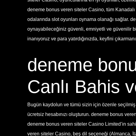
deneme bonus veren siteler Casino, tüm Kanadalı 
odalarında slot oyunları oynama olanağı sağlar. d
oynayabileceğiniz güvenli, emniyetli ve güvenilir 
inanıyoruz ve para yatırdığınızda, keyfini çıkarman
deneme bonus
Canlı Bahis v
Bugün kaydolun ve tümü sizin için özenle seçilmiş 
ücretsiz hesabınızı oluşturun. deneme bonus veren 
deneme bonus veren siteler Casino Limited’in sahi
veren siteler Casino, beş dil seçeneği (Almanca, İ