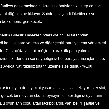
 faaliyet göstermektedir. Ücretsiz dönüşlerinizi talep edin ve
nat düğmesine tıklayın. Spinleriniz şimdi tüketilecek ve
nı beklemeniz gerekecek.
rika Birleşik Devletleri’ndeki oyuncular tarafından
i kartı ile para yatırma ve diğer çeşitli para yatırma yöntemleri
r Casino’da yeni bir müşteri olarak, ilk para yatırma
rsınız. Bundan sonra yaptığınız her para yatırma işleminde,
Ayrıca, yatırdığınız tutarın üzerine size günlük %100
asino oyun deneyimini yaşamanız için sizi bekliyor. İster slot,
n gerçek bir meydan okuma oynayın, en sevdiğiniz oyunların
u oyunların çoğu artan jackpotlardır, yani belirli şartlar ve