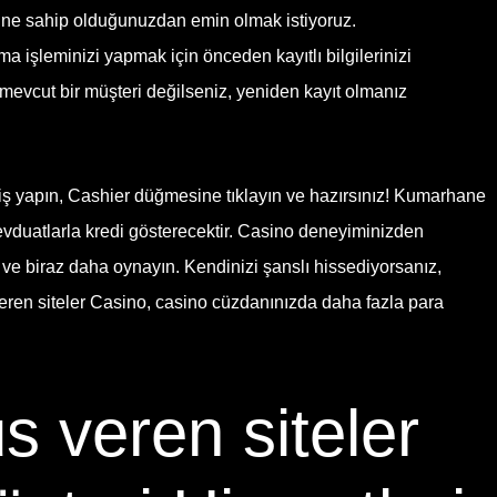
ne sahip olduğunuzdan emin olmak istiyoruz.
ma işleminizi yapmak için önceden kayıtlı bilgilerinizi
evcut bir müşteri değilseniz, yeniden kayıt olmanız
ş yapın, Cashier düğmesine tıklayın ve hazırsınız! Kumarhane
evduatlarla kredi gösterecektir. Casino deneyiminizden
ve biraz daha oynayın. Kendinizi şanslı hissediyorsanız,
eren siteler Casino, casino cüzdanınızda daha fazla para
 veren siteler