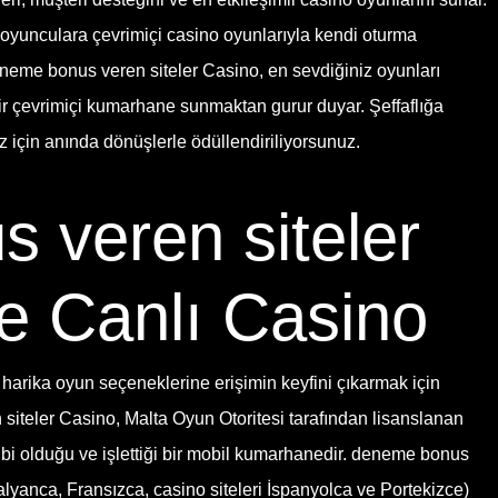
oyunculara çevrimiçi casino oyunlarıyla kendi oturma
eneme bonus veren siteler Casino, en sevdiğiniz oyunları
bir çevrimiçi kumarhane sunmaktan gurur duyar. Şeffaflığa
ız için anında dönüşlerle ödüllendiriliyorsunuz.
 veren siteler
e Canlı Casino
harika oyun seçeneklerine erişimin keyfini çıkarmak için
siteler Casino, Malta Oyun Otoritesi tarafından lisanslanan
bi olduğu ve işlettiği bir mobil kumarhanedir. deneme bonus
talyanca, Fransızca,
casino siteleri
İspanyolca ve Portekizce)