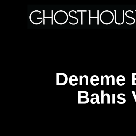
Deneme B
Bahıs 