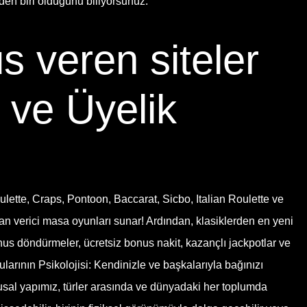
den biri olduğunu biliyorsunuz.
 veren siteler
t ve Üyelik
ette, Craps, Pontoon, Baccarat, Sicbo, Italian Roulette ve
can verici masa oyunları sunar! Ardından, klasiklerden en yeni
onus döndürmeler, ücretsiz bonus nakit, kazançlı jackpotlar ve
ularının Psikolojisi: Kendinizle ve başkalarıyla bağınızı
ygusal yapımız, türler arasında ve dünyadaki her toplumda