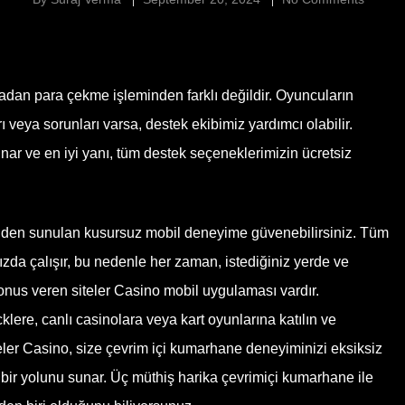
adan para çekme işleminden farklı değildir. Oyuncuların
ı veya sorunları varsa, destek ekibimiz yardımcı olabilir.
ar ve en iyi yanı, tüm destek seçeneklerimizin ücretsiz
nden sunulan kusursuz mobil deneyime güvenebilirsiniz. Tüm
zda çalışır, bu nedenle her zaman, istediğiniz yerde ve
onus veren siteler Casino mobil uygulaması vardır.
lere, canlı casinolara veya kart oyunlarına katılın ve
er Casino, size çevrim içi kumarhane deneyiminizi eksiksiz
ir yolunu sunar. Üç müthiş harika çevrimiçi kumarhane ile