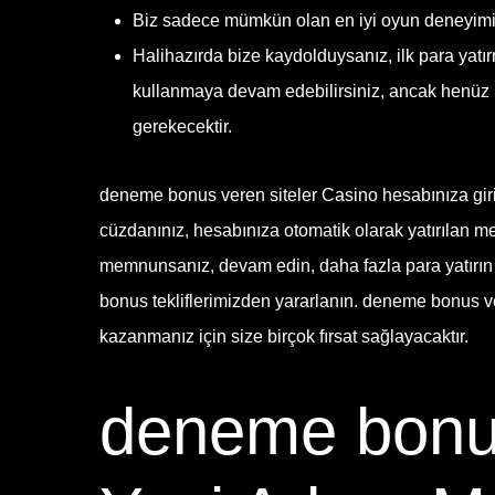
Biz sadece mümkün olan en iyi oyun deneyimi
Halihazırda bize kaydolduysanız, ilk para yatır
kullanmaya devam edebilirsiniz, ancak henüz m
gerekecektir.
deneme bonus veren siteler Casino hesabınıza giri
cüzdanınız, hesabınıza otomatik olarak yatırılan m
memnunsanız, devam edin, daha fazla para yatırın 
bonus tekliflerimizden yararlanın. deneme bonus v
kazanmanız için size birçok fırsat sağlayacaktır.
deneme bonus