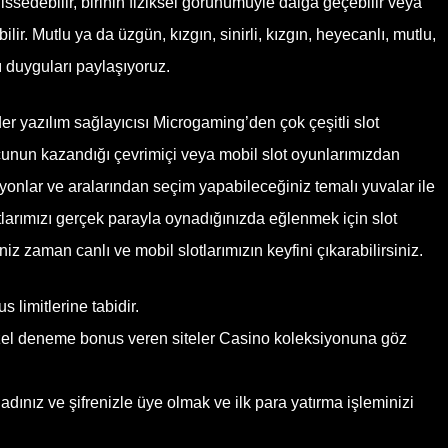
hissedebilir, birinin fiziksel görünümüyle dalga geçebilir veya
ir. Mutlu ya da üzgün, kızgın, sinirli, kızgın, heyecanlı, mutlu,
 duyguları paylaşıyoruz.
r yazılım sağlayıcısı Microgaming’den çok çeşitli slot
cunun kazandığı çevrimiçi veya mobil slot oyunlarımızdan
yonlar ve aralarından seçim yapabileceğiniz temalı yuvalar ile
otlarımızı gerçek parayla oynadığınızda eğlenmek için slot
iz zaman canlı ve mobil slotlarımızın keyfini çıkarabilirsiniz.
limitlerine tabidir.
özel deneme bonus veren siteler Casino koleksiyonuna göz
ınız ve şifrenizle üye olmak ve ilk para yatırma işleminizi